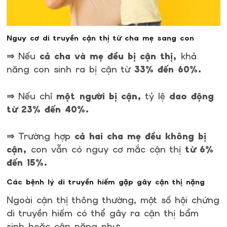
Nguy cơ di truyền cận thị từ cha mẹ sang con
⇒ Nếu
cả cha và mẹ đều bị cận thị,
khả
năng con sinh ra bị cận từ
33% đến 60%.
⇒ Nếu chỉ
một người bị cận,
tỷ lệ
dao động
từ 23% đến 40%.
⇒ Trường hợp
cả hai cha mẹ đều không bị
cận,
con vẫn có nguy cơ mắc cận thị
từ 6%
đến 15%.
Các bệnh lý di truyền hiếm gặp gây cận thị nặng
Ngoài cận thị thông thường, một số hội chứng
di truyền hiếm có thể gây ra cận thị bẩm
sinh hoặc cận nặng như: