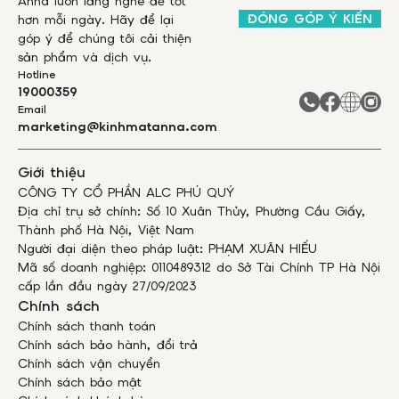
Anna luôn lắng nghe để tốt
ĐÓNG GÓP Ý KIẾN
hơn mỗi ngày. Hãy để lại
góp ý để chúng tôi cải thiện
sản phẩm và dịch vụ.
Hotline
19000359
Email
marketing@kinhmatanna.com
Giới thiệu
CÔNG TY CỔ PHẦN ALC PHÚ QUÝ
Địa chỉ trụ sở chính: Số 10 Xuân Thủy, Phường Cầu Giấy,
Thành phố Hà Nội, Việt Nam
Người đại diện theo pháp luật: PHẠM XUÂN HIẾU
Mã số doanh nghiệp: 0110489312 do Sở Tài Chính TP Hà Nội
cấp lần đầu ngày 27/09/2023
Chính sách
Chính sách thanh toán
Chính sách bảo hành, đổi trả
Chính sách vận chuyển
Chính sách bảo mật