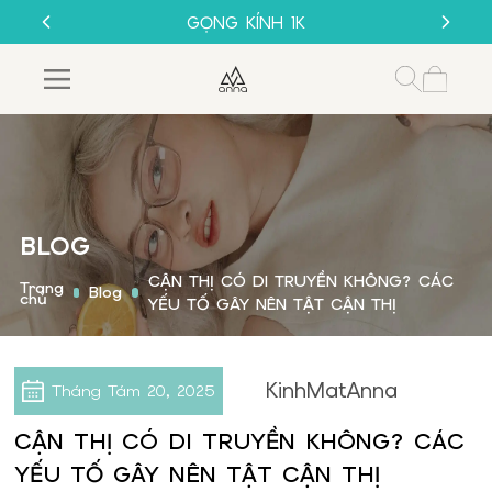
THU CŨ ĐỔI MỚI
GỌNG KÍNH 1K
MUA 1 TẶNG 1
SALE 50%
THU CŨ ĐỔI MỚI
GỌNG KÍNH 1K
BLOG
CẬN THỊ CÓ DI TRUYỀN KHÔNG? CÁC
Trang
Blog
chủ
YẾU TỐ GÂY NÊN TẬT CẬN THỊ
KinhMatAnna
Tháng Tám
20, 2025
CẬN THỊ CÓ DI TRUYỀN KHÔNG? CÁC
YẾU TỐ GÂY NÊN TẬT CẬN THỊ