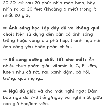
20-20: cứ sau 20 phút nhìn màn hình, hãy
nhìn ra xa 20 feet (khoảng 6 mét) trong ít
nhất 20 giây.
⇒ Ánh sáng học tập đầy đủ và không quá
chói:
Nên sử dụng đèn bàn có ánh sáng
trắng hoặc vàng dịu phù hợp, tránh học nơi
ánh sáng yếu hoặc phản chiếu.
⇒ Bổ sung dưỡng chất tốt cho mắt:
Ăn
nhiều thực phẩm giàu vitamin A, C, E, kẽm,
lutein như cà rốt, rau xanh đậm, cá hồi,
trứng, quả mọng…
⇒ Ngủ đủ giấc
và cho mắt nghỉ ngơi: Đảm
bảo ngủ đủ 7–8 tiếng/ngày và nghỉ mắt giữa
các giờ học/làm việc.