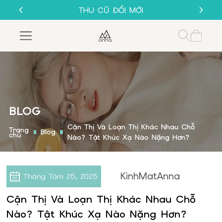
SALE 50%
THU CŨ ĐỔI MỚI
GỌNG KÍNH 1K
MUA 1 TẶNG 1
SALE 50%
THU CŨ ĐỔI MỚI
GỌNG KÍNH 1K
BLOG
Cận Thị Và Loạn Thị Khác Nhau Chỗ
Trang
Blog
chủ
Nào? Tật Khúc Xạ Nào Nặng Hơn?
KinhMatAnna
Tháng Tám
25, 2025
Cận Thị Và Loạn Thị Khác Nhau Chỗ
Nào? Tật Khúc Xạ Nào Nặng Hơn?