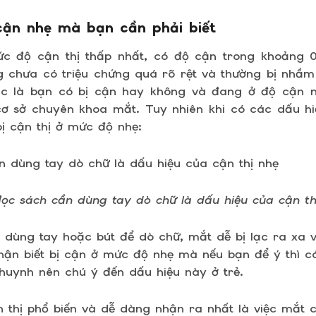
cận nhẹ mà bạn cần phải biết
ức độ cận thị thấp nhất, có độ cận trong khoảng 0
g chưa có triệu chứng quá rõ rệt và thường bị nhầm 
ác là bạn có bị cận hay không và đang ở độ cận n
cơ sở chuyên khoa mắt. Tuy nhiên khi có các dấu hi
ị cận thị ở mức độ nhẹ:
đọc sách cần dùng tay dò chữ là dấu hiệu của cận th
 dùng tay hoặc bút để dò chữ, mắt dễ bị lạc ra xa v
hận biết bị cận ở mức độ nhẹ mà nếu bạn để ý thì c
huynh nên chú ý đến dấu hiệu này ở trẻ.
 thị phổ biến và dễ dàng nhận ra nhất là việc mắt 