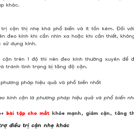
p khác.
trị cận thị nhẹ khá phổ biến và ít tốn kém. Đối v
nên đeo kính khi cần nhìn xa hoặc khi cần thiết, khôn
c sử dụng kính.
i cận trên 1 độ thì nên đeo kính thường xuyên để
 tránh tình trạng bị tăng độ cận.
eo kính cận là phương pháp hiệu quả và phổ biến nh
16+
bài tập cho mắt
khỏe mạnh, giảm cận, tăng thị
rợ điều trị cận nhẹ khác