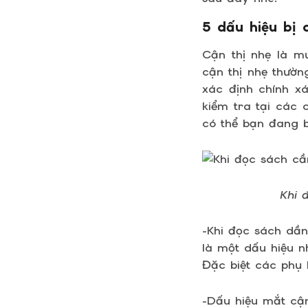
5 dấu hiệu bị 
Cận thị nhẹ là m
cận thị nhẹ thườn
xác định chính x
kiểm tra tại các 
có thể bạn đang b
Khi 
-Khi đọc sách dần
là một dấu hiệu n
Đặc biệt các phụ 
-Dấu hiệu mắt cận