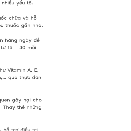
 nhiều yếu tố.
huốc chữa và hỗ
ệu thuốc gần nhà.
ện hàng ngày để
 từ 15 – 30 mỗi
ư Vitamin A, E,
n,… qua thực đơn
quen gây hại cho
… Thay thế những
 hỗ trợ điều trị