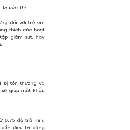
bị cận thị
ưng đối với trẻ em
ông thích các hoạt
tập giảm sút, hay
.
i bị tổn thương và
h sẽ giúp mắt khắc
ừ 0.75 độ trở nên.
 cần điều trị bằng