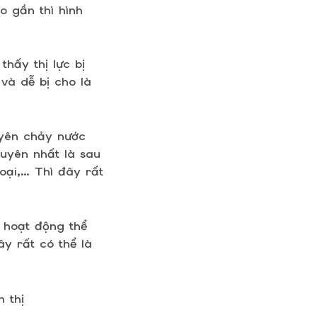
o gần thì hình
hấy thị lực bị
và dễ bị cho là
yên chảy nước
xuyên nhất là sau
oại,… Thì đây rất
 hoạt động thể
ây rất có thể là