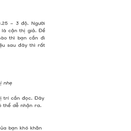
.25 – 3 độ. Người
là cận thị giả. Để
ào thì bạn cần đi
ệu sau đây thì rất
ị nhẹ
ị trí cần đọc. Đây
ó thể dễ nhận ra.
của bạn khó khăn