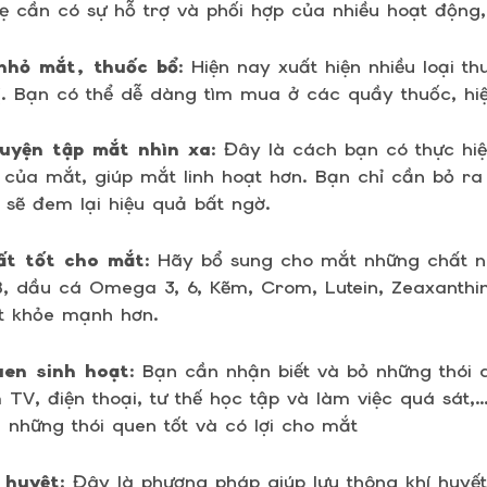
hẹ cần có sự hỗ trợ và phối hợp của nhiều hoạt động,
nhỏ mắt, thuốc bổ
: Hiện nay xuất hiện nhiều loại t
thị. Bạn có thể dễ dàng tìm mua ở các quầy thuốc, hi
uyện tập mắt nhìn xa
: Đây là cách bạn có thực hi
ẻ của mắt, giúp mắt linh hoạt hơn. Bạn chỉ cần bỏ ra
 sẽ đem lại hiệu quả bất ngờ.
ất tốt cho mắt
: Hãy bổ sung cho mắt những chất nh
B, dầu cá Omega 3, 6, Kẽm, Crom, Lutein, Zeaxanthi
t khỏe mạnh hơn.
uen sinh hoạt
: Bạn cần nhận biết và bỏ những thói 
V, điện thoại, tư thế học tập và làm việc quá sát,
 những thói quen tốt và có lợi cho mắt
 huyệt
: Đây là phương pháp giúp lưu thông khí huyết,