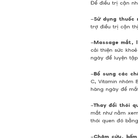
Để điều trị cận n
–
Sử dụng thuốc 
trợ điều trị cận 
–
Massage mắt, l
cải thiện sức kho
ngày để luyện tập
–
Bổ sung các ch
C, Vitamin nhóm 
hàng ngày để mắ
–
Thay đổi thói q
mắt như nằm xem T
thói quen đó bằng
–
Châm cứu, bấm