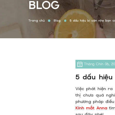
BLOG
Trang chủ
Blog
5 dấu hiệu bị cận nhẹ bạn cầ
Tháng Chín
06, 2
5 dấu hiệu
Việc phát hiện ra
thị chưa quá nghi
phương pháp điều 
Kính mắt Anna
tìm
sau đây nhé!