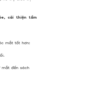
e, cải thiện tầm
óc mắt tốt hơn:
ối.
ừ mắt đến sách