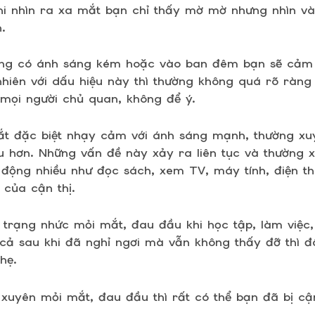
khi nhìn ra xa mắt bạn chỉ thấy mờ mờ nhưng nhìn và
.
ờng có ánh sáng kém hoặc vào ban đêm bạn sẽ cảm t
nhiên với dấu hiệu này thì thường không quá rõ ràng 
 mọi người chủ quan, không để ý.
t đặc biệt nhạy cảm với ánh sáng mạnh, thường xu
u hơn. Những vấn đề này xảy ra liên tục và thường 
 động nhiều như đọc sách, xem TV, máy tính, điện th
 của cận thị.
 trạng nhức mỏi mắt, đau đầu khi học tập, làm việc,
ể cả sau khi đã nghỉ ngơi mà vẫn không thấy đỡ thì đ
hẹ.