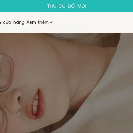
SALE 50%
THU CŨ ĐỔI MỚI
GỌNG KÍNH 1K
MUA 1 TẶNG 1
m cửa hàng
Xem thêm
SALE 50%
THU CŨ ĐỔI MỚI
GỌNG KÍNH 1K