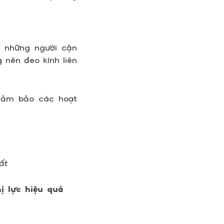
ới những người cận
g nên đeo kính liên
 đảm bảo các hoạt
ất
 lực hiệu quả