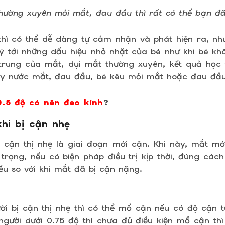
hường xuyên mỏi mắt, đau đầu thì rất có thể bạn đã 
 thì có thể dễ dàng tự cảm nhận và phát hiện ra, nh
ý tới những dấu hiệu nhỏ nhặt của bé như khi bé kh
trung của mắt, dụi mắt thường xuyên, kết quả học 
hảy nước mắt, đau đầu, bé kêu mỏi mắt hoặc đau đầu
.5 độ có nên đeo kính
?
khi bị cận nhẹ
 cận thị nhẹ là giai đoạn mới cận. Khi này, mắt mớ
rọng, nếu có biện pháp điều trị kịp thời, đúng các
ều so với khi mắt đã bị cận nặng.
ời bị cận thị nhẹ thì có thể mổ cận nếu có độ cận t
gười dưới 0.75 độ thì chưa đủ điều kiện mổ cận thì