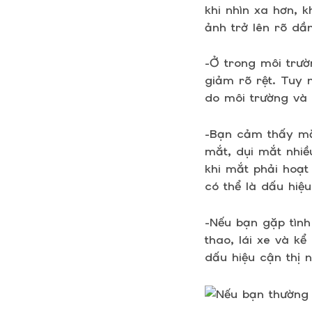
khi nhìn xa hơn, 
ảnh trở lên rõ dần
-Ở trong môi trư
giảm rõ rệt. Tuy 
do môi trường và
-Bạn cảm thấy mắ
mắt, dụi mắt nhiề
khi mắt phải hoạt
có thể là dấu hiệu
-Nếu bạn gặp tình
thao, lái xe và k
dấu hiệu cận thị n