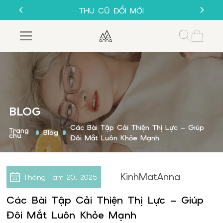
SALE 50%
THU CŨ ĐỔI MỚI
GỌNG KÍNH 1K
MUA 1 TẶNG 1
SALE 50%
THU CŨ ĐỔI MỚI
GỌNG KÍNH 1K
BLOG
Các Bài Tập Cải Thiện Thị Lực – Giúp
Trang
Blog
chủ
Đôi Mắt Luôn Khỏe Mạnh
KinhMatAnna
Tháng Tám
20, 2025
Các Bài Tập Cải Thiện Thị Lực – Giúp
Đôi Mắt Luôn Khỏe Mạnh