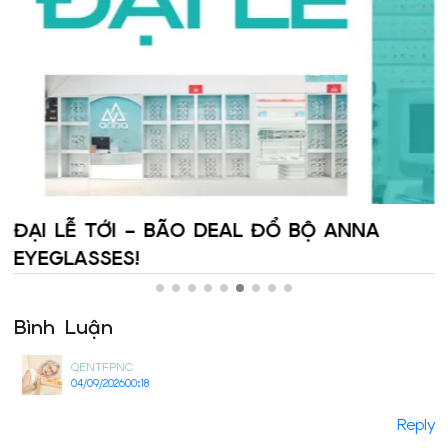
Cửa Hàng Kính Mắt ANNA – 6 Nguyễn Ảnh
Thủ
Bình Luận
QENTFPNC
04/09/2026
00:18
Reply