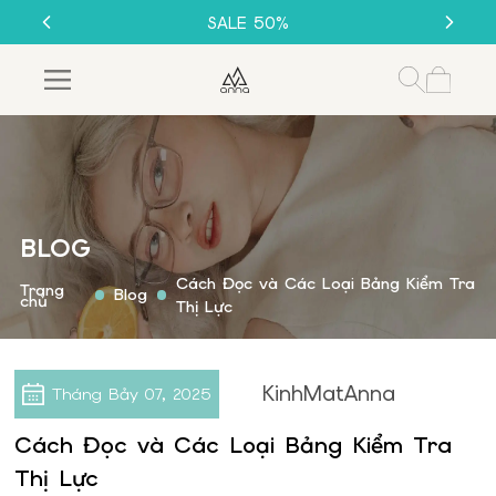
SALE 50%
THU CŨ ĐỔI MỚI
GỌNG KÍNH 1K
BLOG
Cách Đọc và Các Loại Bảng Kiểm Tra
Trang
Blog
chủ
Thị Lực
KinhMatAnna
Tháng Bảy
07, 2025
Cách Đọc và Các Loại Bảng Kiểm Tra
Thị Lực