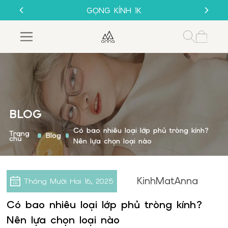
THU CŨ ĐỔI MỚI
GỌNG KÍNH 1K
MUA 1 TẶNG 1
SALE 50%
THU CŨ ĐỔI MỚI
GỌNG KÍNH 1K
BLOG
Có bao nhiêu loại lớp phủ tròng kính?
Trang
Blog
chủ
Nên lựa chọn loại nào
KinhMatAnna
Tháng Mười Hai
16, 2025
Có bao nhiêu loại lớp phủ tròng kính?
Nên lựa chọn loại nào