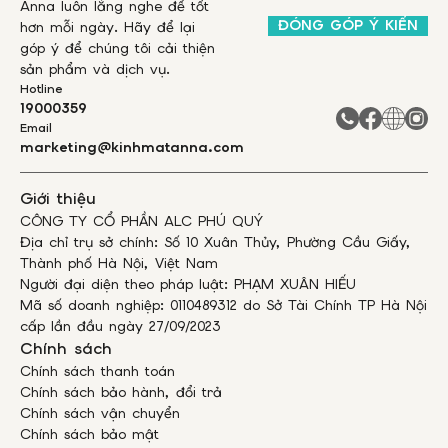
Anna luôn lắng nghe để tốt
ĐÓNG GÓP Ý KIẾN
hơn mỗi ngày. Hãy để lại
góp ý để chúng tôi cải thiện
sản phẩm và dịch vụ.
Hotline
19000359
Email
marketing@kinhmatanna.com
Giới thiệu
CÔNG TY CỔ PHẦN ALC PHÚ QUÝ
Địa chỉ trụ sở chính: Số 10 Xuân Thủy, Phường Cầu Giấy,
Thành phố Hà Nội, Việt Nam
Người đại diện theo pháp luật: PHẠM XUÂN HIẾU
Mã số doanh nghiệp: 0110489312 do Sở Tài Chính TP Hà Nội
cấp lần đầu ngày 27/09/2023
Chính sách
Chính sách thanh toán
Chính sách bảo hành, đổi trả
Chính sách vận chuyển
Chính sách bảo mật