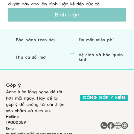
duyệt này cho lần bình luận kế tiếp của tôi.
Bình luận
Bảo hành trọn đời
Đo mắt miễn phí
Vệ sinh và bảo quản
Thu cũ đổi mới
kính
Góp ý
Anna luôn lắng nghe để tốt
ĐÓNG GÓP Ý KIẾN
hơn mỗi ngày. Hãy để lại
góp ý để chúng tôi cải thiện
sản phẩm và dịch vụ.
Hotline
19000359
Email
marketing@kinhmatanna.com