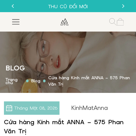
SALE 50%
THU CŨ ĐỔI MỚI
GỌNG KÍNH 1K
MUA 1 TẶNG 1
SALE 50%
THU CŨ ĐỔI MỚI
GỌNG KÍNH 1K
BLOG
Cửa hàng Kính mắt ANNA – 575 Phan
Trang
Blog
chủ
Văn Trị
KinhMatAnna
Tháng Một
08, 2026
Cửa hàng Kính mắt ANNA – 575 Phan
Văn Trị