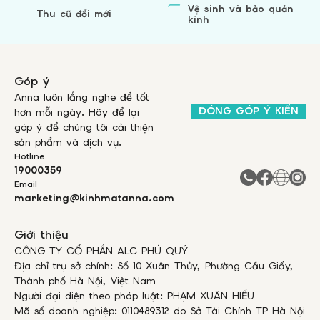
Vệ sinh và bảo quản
Thu cũ đổi mới
kính
Góp ý
Anna luôn lắng nghe để tốt
ĐÓNG GÓP Ý KIẾN
hơn mỗi ngày. Hãy để lại
góp ý để chúng tôi cải thiện
sản phẩm và dịch vụ.
Hotline
19000359
Email
marketing@kinhmatanna.com
Giới thiệu
CÔNG TY CỔ PHẦN ALC PHÚ QUÝ
Địa chỉ trụ sở chính: Số 10 Xuân Thủy, Phường Cầu Giấy,
Thành phố Hà Nội, Việt Nam
Người đại diện theo pháp luật: PHẠM XUÂN HIẾU
Mã số doanh nghiệp: 0110489312 do Sở Tài Chính TP Hà Nội