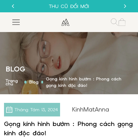
THU CŨ ĐỔI MỚI
GỌNG KÍNH 1K
MUA 1 TẶNG 1
SALE 50%
THU CŨ ĐỔI MỚI
GỌNG KÍNH 1K
BLOG
Gọng kính hình bướm : Phong cách
Trang
Blog
chủ
gọng kính độc đáo!
KinhMatAnna
Tháng Tám
13, 2024
Gọng kính hình bướm : Phong cách gọng
kính độc đáo!