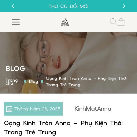
SALE 50%
THU CŨ ĐỔI MỚI
GỌNG KÍNH 1K
MUA 1 TẶNG 1
SALE 50%
THU CŨ ĐỔI MỚI
GỌNG KÍNH 1K
BLOG
Gọng Kính Tròn Anna – Phụ Kiện Thời
Trang
Blog
chủ
Trang Trẻ Trung
KinhMatAnna
Tháng Năm
08, 2025
Gọng Kính Tròn Anna – Phụ Kiện Thời
Trang Trẻ Trung