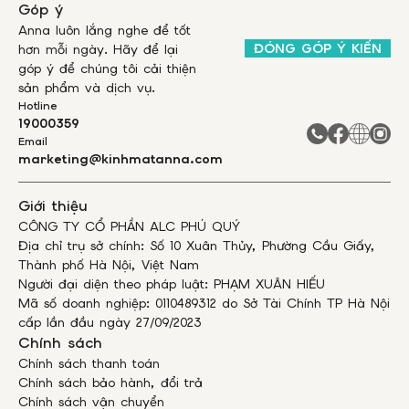
Góp ý
Anna luôn lắng nghe để tốt
ĐÓNG GÓP Ý KIẾN
hơn mỗi ngày. Hãy để lại
góp ý để chúng tôi cải thiện
sản phẩm và dịch vụ.
Hotline
19000359
Email
marketing@kinhmatanna.com
Giới thiệu
CÔNG TY CỔ PHẦN ALC PHÚ QUÝ
Địa chỉ trụ sở chính: Số 10 Xuân Thủy, Phường Cầu Giấy,
Thành phố Hà Nội, Việt Nam
Người đại diện theo pháp luật: PHẠM XUÂN HIẾU
Mã số doanh nghiệp: 0110489312 do Sở Tài Chính TP Hà Nội
cấp lần đầu ngày 27/09/2023
Chính sách
Chính sách thanh toán
Chính sách bảo hành, đổi trả
Chính sách vận chuyển