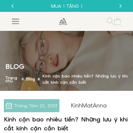
GỌNG KÍNH 1K
MUA 1 TẶNG 1
SALE 50%
THU CŨ ĐỔI MỚI
GỌNG KÍNH 1K
BLOG
Kính cận bao nhiêu tiền? Những lưu ý khi
Trang
Blog
chủ
cắt kính cận cần biết
KinhMatAnna
Tháng Tám
22, 2023
Kính cận bao nhiêu tiền? Những lưu ý khi
cắt kính cận cần biết