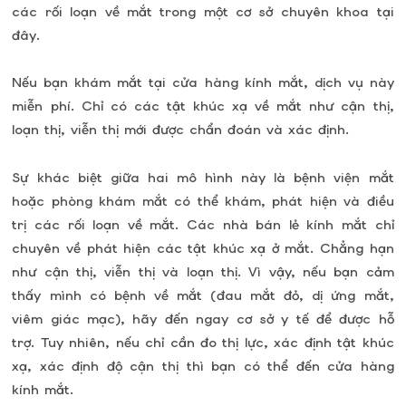
các rối loạn về mắt trong một cơ sở chuyên khoa tại
đây.
Nếu bạn khám mắt tại cửa hàng kính mắt, dịch vụ này
miễn phí. Chỉ có các tật khúc xạ về mắt như cận thị,
loạn thị, viễn thị mới được chẩn đoán và xác định.
Sự khác biệt giữa hai mô hình này là bệnh viện mắt
hoặc phòng khám mắt có thể khám, phát hiện và điều
trị các rối loạn về mắt. Các nhà bán lẻ kính mắt chỉ
chuyên về phát hiện các tật khúc xạ ở mắt. Chẳng hạn
như cận thị, viễn thị và loạn thị. Vì vậy, nếu bạn cảm
thấy mình có bệnh về mắt (đau mắt đỏ, dị ứng mắt,
viêm giác mạc), hãy đến ngay cơ sở y tế để được hỗ
trợ. Tuy nhiên, nếu chỉ cần đo thị lực, xác định tật khúc
xạ, xác định độ cận thị thì bạn có thể đến cửa hàng
kính mắt.