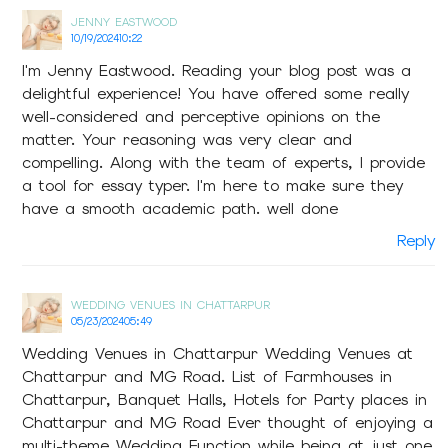
JENNY EASTWOOD
10/19/2024
10:22
I'm Jenny Eastwood. Reading your blog post was a
delightful experience! You have offered some really
well-considered and perceptive opinions on the
matter. Your reasoning was very clear and
compelling. Along with the team of experts, I provide
a tool for essay typer. I'm here to make sure they
have a smooth academic path. well done
Reply
WEDDING VENUES IN CHATTARPUR
05/23/2024
05:49
Wedding Venues in Chattarpur Wedding Venues at
Chattarpur and MG Road. List of Farmhouses in
Chattarpur, Banquet Halls, Hotels for Party places in
Chattarpur and MG Road Ever thought of enjoying a
multi-theme Wedding Function while being at just one