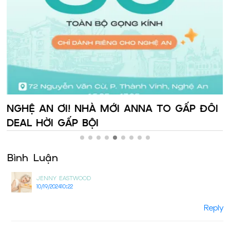
NGHỆ AN ƠI! NHÀ MỚI ANNA TO GẤP ĐÔI
DEAL HỜI GẤP BỘI
Bình Luận
JENNY EASTWOOD
10/19/2024
10:22
Reply