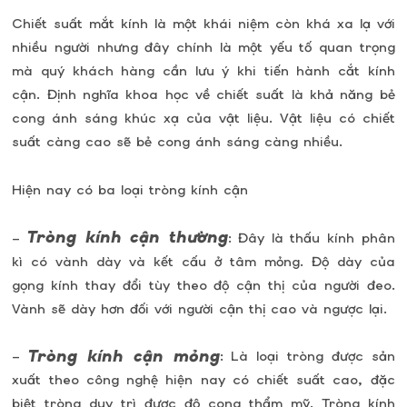
Chiết suất mắt kính là một khái niệm còn khá xa lạ với
nhiều người nhưng đây chính là một yếu tố quan trọng
mà quý khách hàng cần lưu ý khi tiến hành cắt kính
cận. Định nghĩa khoa học về chiết suất là khả năng bẻ
cong ánh sáng khúc xạ của vật liệu. Vật liệu có chiết
suất càng cao sẽ bẻ cong ánh sáng càng nhiều.
Hiện nay có ba loại tròng kính cận
Tròng kính cận thường
–
: Đây là thấu kính phân
kì có vành dày và kết cấu ở tâm mỏng. Độ dày của
gọng kính thay đổi tùy theo độ cận thị của người đeo.
Vành sẽ dày hơn đối với người cận thị cao và ngược lại.
Tròng kính cận mỏng
–
: Là loại tròng được sản
xuất theo công nghệ hiện nay có chiết suất cao, đặc
biệt tròng duy trì được độ cong thẩm mỹ. Tròng kính