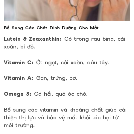
Bổ Sung Các Chất Dinh Dưỡng Cho Mắt
Lutein & Zeaxanthin:
Có trong rau bina, cải
xoăn, bí đỏ.
Vitamin C:
Ớt ngọt, cải xoăn, dâu tây.
Vitamin A:
Gan, trứng, bơ.
Omega 3:
Cá hồi, quả óc chó.
Bổ sung các vitamin và khoáng chất giúp cải
thiện thị lực và bảo vệ mắt khỏi tác hại từ
môi trường.