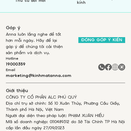
Thu cũ đổi mới
kính
Góp ý
Anna luôn lắng nghe để tốt
ĐÓNG GÓP Ý KIẾN
hơn mỗi ngày. Hãy để lại
góp ý để chúng tôi cải thiện
sản phẩm và dịch vụ.
Hotline
19000359
Email
marketing@kinhmatanna.com
Giới thiệu
CÔNG TY CỔ PHẦN ALC PHÚ QUÝ
Địa chỉ trụ sở chính: Số 10 Xuân Thủy, Phường Cầu Giấy,
Thành phố Hà Nội, Việt Nam
Người đại diện theo pháp luật: PHẠM XUÂN HIẾU
Mã số doanh nghiệp: 0110489312 do Sở Tài Chính TP Hà Nội
cấp lần đầu ngày 27/09/2023