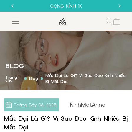
THU CŨ ĐỔI MỚI
GỌNG KÍNH 1K
MUA 1 TẶNG 1
SALE 50%
THU CŨ ĐỔI MỚI
GỌNG KÍNH 1K
BLOG
Mắt Dại Là Gì? Vì Sao Đeo Kính Nhiều
Trang
Blog
chủ
Bị Mắt Dại
KinhMatAnna
Tháng Bảy
08, 2025
Mắt Dại Là Gì? Vì Sao Đeo Kính Nhiều Bị
Mắt Dại