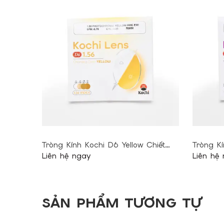
Tròng Kính Kochi D6 Yellow Chiết
Tròng Kí
Suất 1.56
Liên hệ ngay
Suất 1.5
Liên hệ
SẢN PHẨM TƯƠNG TỰ