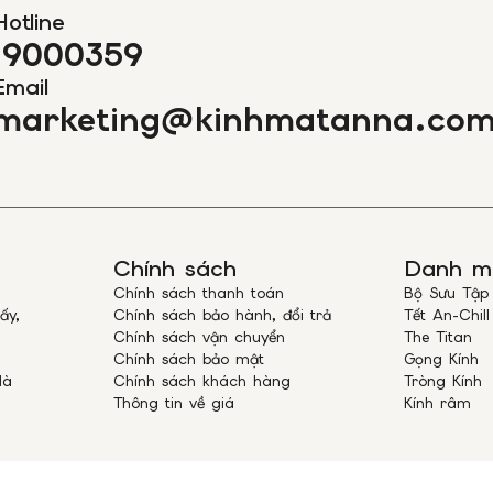
• Đối với c
Hotline
hàng có nhu
19000359
rõ trong đơn
qua hotline
Email
marketing@kinhmatanna.co
• Mức phí gi
hàng hóa cồ
Quý khách h
cho những h
III. KIỂM TRA T
– Để kiểm tra tìn
hotline
19000359
Chính sách
Danh m
IV. ĐỒNG KIỂM 
Chính sách thanh toán
Bộ Sưu Tập
– Trước khi nhận
ấy,
Chính sách bảo hành, đổi trả
Tết An-Chill
quyền kiểm tra s
Chính sách vận chuyển
The Titan
Chính sách bảo mật
Gọng Kính
– Quý Khách vui 
Hà
Chính sách khách hàng
Tròng Kính
đơn hàng được gi
Thông tin về giá
Kính râm
đã đặt.
– Sau khi đồng ý
thanh toán với n
được ship COD) v