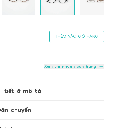
THÊM VÀO GIỎ HÀNG
Xem chi nhánh còn hàng
i tiết & mô tả
ỜI TRANG 1111100052 (49.19.145)
vận chuyển
1100052
– 19mm – 145mm
N CHUYỂN
ng 1111100052 sở hữu thiết kế hiện đại,