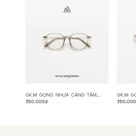
GK.M GỌNG NHỰA CÀNG TĂM
GK.M G
AN221397 (51.18.145)
350.000đ
(52.20.1
350.000