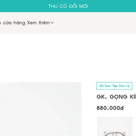
SALE 50%
THU CŨ ĐỔI MỚI
GỌNG KÍNH 1K
MUA 1 TẶNG 1
m cửa hàng
Xem thêm
SALE 50%
THU CŨ ĐỔI MỚI
GỌNG KÍNH 1K
Bộ Sưu Tập Keo Lỳ
GK. GỌNG KÍN
880.000đ