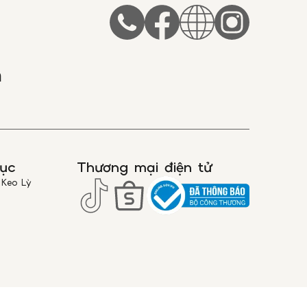
ác đơn hàng nội thành Hà Nội, nếu khách
 cầu nhận đơn hàng gấp vui lòng ghi chú
 hàng hoặc liên hệ trực tiếp với chúng tôi
19000359.
m
ao hàng có thể thay đổi đối với một số
ng kềnh. Kính mắt Anna sẽ liên hệ lại
àng để thông báo về mức phí vận chuyển
àng hóa này.
RẠNG THÁI ĐƠN HÀNG
h trạng đơn hàng bạn vui lòng liên hệ
để nhận thông tin trạng thái đơn hàng.
ục
Thương mại điện tử
TRƯỚC KHI THANH TOÁN
 Keo Lỳ
 hàng và thanh toán, Quý Khách được
ản phẩm.
lòng mở gói hàng kiểm tra để đảm bảo
ao đúng mẫu mã, số lượng như đơn hàng
 với món hàng được giao đến, Quý Khách
hân viên giao hàng (trường hợp đơn hàng
à nhận hàng.