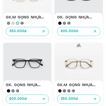
đơn hàng giao không thành công, nhân viên vận
chuyển sẽ liên hệ lại bạn lần 2 sau 1-2 ngày làm
việc kế tiếp. Như vậy sau 3 lần giao hàng không
GK.M GỌNG NHỰA
GK. GỌNG NHỰA
thành công đơn hàng sẽ hủy và hoàn lại Kính mắt
AN221425 (50.18.145)
CỨNG AN081
+
4
+
2
Anna.)
(54.17.146)
b) ĐƠN VỊ VẬN CHUYỂN
350.000đ
800.000đ
• Việc lựa chọn sử dụng đơn vị vận chuyển
nào sẽ do bên Kính mắt Anna quyết định.
• Đối với các đơn hàng nội thành Hà Nội, nếu
khách hàng có nhu cầu nhận đơn hàng gấp
vui lòng ghi chú rõ trong đơn hàng hoặc liên
hệ trực tiếp với chúng tôi qua hotline
19000359.
• Mức phí giao hàng có thể thay đổi đối với
một số hàng hóa cồng kềnh. Kính mắt Anna sẽ
liên hệ lại Quý khách hàng để thông báo về
mức phí vận chuyển cho những hàng hóa này.
GK. GỌNG NHỰA
GK.M GỌNG NHỰA
III. KIỂM TRA TRẠNG THÁI ĐƠN HÀNG
CỨNG AN077
CÀNG TĂM AN221397
+
2
+
8
(52.18.150)
(51.18.145)
– Để kiểm tra tình trạng đơn hàng bạn vui lòng liên
800.000đ
350.000đ
hệ hotline
19000359
để nhận thông tin trạng thái
đơn hàng.