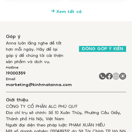
IV. ĐỒNG KIỂM TRƯỚC KHI THANH TOÁN
Xem tất cả
– Trước khi nhận hàng và thanh toán, Quý Khách
được quyền kiểm tra sản phẩm.
– Quý Khách vui lòng mở gói hàng kiểm tra để đảm
bảo đơn hàng được giao đúng mẫu mã, số lượng
Góp ý
như đơn hàng đã đặt.
Anna luôn lắng nghe để tốt
– Sau khi đồng ý với món hàng được giao đến, Quý
ĐÓNG GÓP Ý KIẾN
hơn mỗi ngày. Hãy để lại
Khách thanh toán với nhân viên giao hàng (trường
góp ý để chúng tôi cải thiện
hợp đơn hàng được ship COD) và nhận hàng.
sản phẩm và dịch vụ.
– Trường hợp Quý Khách không ưng ý với sản
Hotline
19000359
phẩm, Quý Khách có thể từ chối nhận hàng. Tại
Email
đây, Kính mắt Anna sẽ thu thêm chi phí hoàn hàng,
marketing@kinhmatanna.com
tương đương với phí ship của đơn hàng Quý khách
đã đặt.
Giới thiệu
Lưu ý:
CÔNG TY CỔ PHẦN ALC PHÚ QUÝ
– Khi Quý Khách kiểm tra đơn hàng, nhân viên giao
Địa chỉ trụ sở chính: Số 10 Xuân Thủy, Phường Cầu Giấy,
nhận buộc phải đợi Quý Khách kiểm tra hàng hóa
Thành phố Hà Nội, Việt Nam
bên trong gói hàng. Trường hợp nhân viên từ chối
Người đại diện theo pháp luật: PHẠM XUÂN HIẾU
cho Quý Khách kiểm tra hàng hóa, Quý Khách vui
Mã số doanh nghiệp: 0110489312 do Sở Tài Chính TP Hà Nội