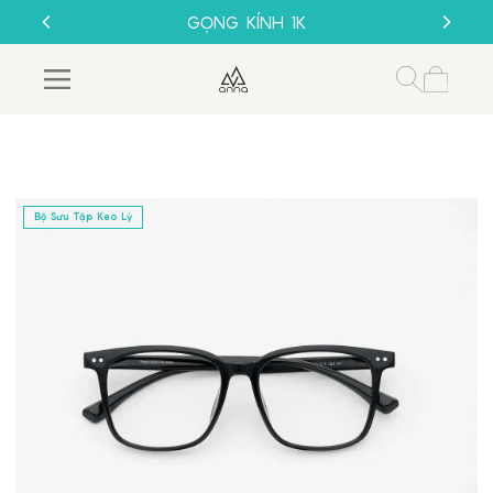
THU CŨ ĐỔI MỚI
GỌNG KÍNH 1K
MUA 1 TẶNG 1
SALE 50%
THU CŨ ĐỔI MỚI
GỌNG KÍNH 1K
Bộ Sưu Tập Keo Lỳ