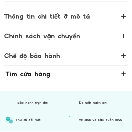
Thông tin chi tiết & mô tả
GK. GỌNG KÍNH THỜI TRANG 1111100057 (55.17.152)
Chính sách vận chuyển
Mã sản phẩm:
1111100057
Kích thước:
55mm – 17mm – 152mm
Mô tả sản phẩm:
I. CƯỚC PHÍ VẬN CHUYỂN
Chế độ bảo hành
Gọng kính thời trang 1111100057 sở hữu thiết kế hiện
– Giao hàng thông thường qua đơn vị vận chuyển,
đại, đường nét thanh thoát, mang lại vẻ ngoài trẻ
tùy thuộc vào khoảng cách vị trí và trọng lượng
trung và tinh tế. Phù hợp với nhiều kiểu gương mặt
đơn hàng sau đóng gói.
1. Bảo hành 1 đổi 1 trong 180 ngày sau khi mua
Tìm cửa hàng
và phong cách cá nhân – từ công sở đến dạo phố.
hàng nếu lớp váng dầu của tròng kính gặp vấn đề
Hà Nội:
Chất liệu:
về kỹ thuật như xô váng, mất váng mà không phải
• Từ 0 – 2kg: 16,500đ
Gọng: Nhựa dẻo cao cấp, đàn hồi tốt, nhẹ nhàng
do nhiệt hay tác động vật lý như trầy xước, nứt, vỡ.
• Từ 2kg trở lên: 24,000đ
khi đeo.
2. Anna bảo hành cho cả lỗi người dùng nếu không
• Từ 5kg trở lên: 32,000đ
Bản lề: Kim loại chắc chắn, đóng mở linh hoạt, độ
may làm gẫy hoặc mất kính. Trợ giá 50% giá niêm
Bảo hành trọn đời
Đo mắt miễn phí
• Từ 8kg trở lên: 45,000đ
bền cao.
yết khi khách hàng sử dụng lại sản phẩm cũ. Trong
• Từ 10kg trở lên: 60,000đ
Đệm mũi: Êm ái, chống trượt, không để lại vết hằn.
trường hợp sản phẩm cũ hết hàng có thể thay thế
• Từ 12kg trở lên: 100,000đ
Ưu điểm nổi bật:
Thu cũ đổi mới
Vệ sinh và bảo quản kính
sang sản phẩm có giá trị bằng hoặc thấp hơn. Áp
Thiết kế thời trang, dễ phối với nhiều loại trang
dụng 1 lần duy nhất trên tổng hóa đơn trong 60
• Từ 15kg trở lên: 150,000đ