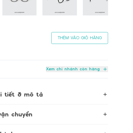
THÊM VÀO GIỎ HÀNG
Xem chi nhánh còn hàng
i tiết & mô tả
vận chuyển
N CHUYỂN