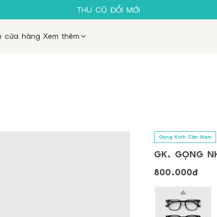
SALE 50%
THU CŨ ĐỔI MỚI
GỌNG KÍNH 1K
MUA 1 TẶNG 1
m cửa hàng
Xem thêm
SALE 50%
THU CŨ ĐỔI MỚI
GỌNG KÍNH 1K
Gọng Kính Cận Nam
GK. GỌNG NH
800.000đ