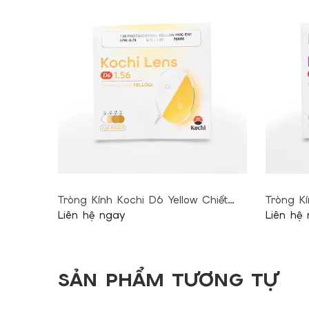
Tròng Kính Kochi D6 Yellow Chiết
Tròng Kí
Suất 1.56
Liên hệ ngay
Suất 1.5
Liên hệ
SẢN PHẨM TƯƠNG TỰ