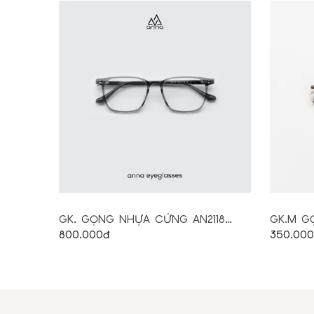
GK. GỌNG NHỰA CỨNG AN2118
GK.M G
(52.18.146)
800.000đ
(51.18.14
350.000