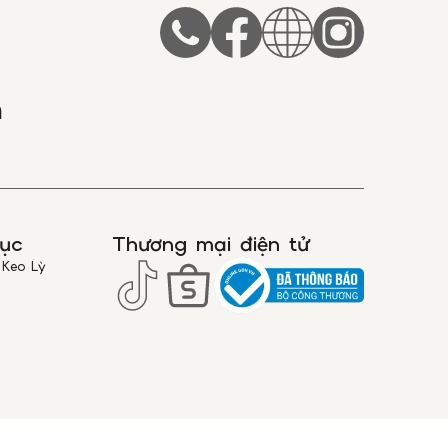
ác đơn hàng nội thành Hà Nội, nếu khách
 cầu nhận đơn hàng gấp vui lòng ghi chú
 hàng hoặc liên hệ trực tiếp với chúng tôi
19000359.
m
ao hàng có thể thay đổi đối với một số
ng kềnh. Kính mắt Anna sẽ liên hệ lại
àng để thông báo về mức phí vận chuyển
àng hóa này.
RẠNG THÁI ĐƠN HÀNG
h trạng đơn hàng bạn vui lòng liên hệ
để nhận thông tin trạng thái đơn hàng.
ục
Thương mại điện tử
TRƯỚC KHI THANH TOÁN
 Keo Lỳ
 hàng và thanh toán, Quý Khách được
ản phẩm.
lòng mở gói hàng kiểm tra để đảm bảo
ao đúng mẫu mã, số lượng như đơn hàng
 với món hàng được giao đến, Quý Khách
hân viên giao hàng (trường hợp đơn hàng
à nhận hàng.