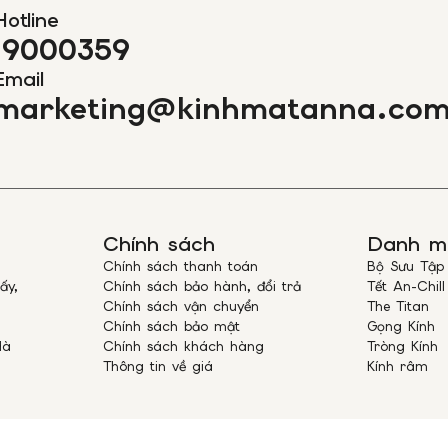
• Đối với c
Hotline
hàng có nhu
19000359
rõ trong đơn
qua hotline
Email
marketing@kinhmatanna.co
• Mức phí gi
hàng hóa cồ
Quý khách h
cho những h
III. KIỂM TRA T
– Để kiểm tra tìn
hotline
19000359
Chính sách
Danh m
IV. ĐỒNG KIỂM 
Chính sách thanh toán
Bộ Sưu Tập
– Trước khi nhận
ấy,
Chính sách bảo hành, đổi trả
Tết An-Chill
quyền kiểm tra s
Chính sách vận chuyển
The Titan
Chính sách bảo mật
Gọng Kính
– Quý Khách vui 
Hà
Chính sách khách hàng
Tròng Kính
đơn hàng được gi
Thông tin về giá
Kính râm
đã đặt.
– Sau khi đồng ý
thanh toán với n
được ship COD) v