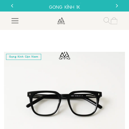
THU CŨ ĐỔI MỚI
GỌNG KÍNH 1K
MUA 1 TẶNG 1
SALE 50%
THU CŨ ĐỔI MỚI
GỌNG KÍNH 1K
Gọng Kính Cận Nam