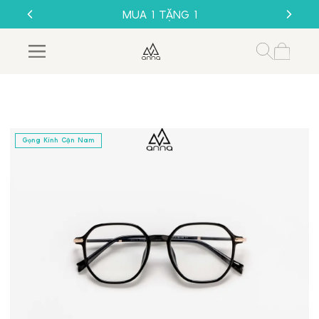
GỌNG KÍNH 1K
MUA 1 TẶNG 1
SALE 50%
THU CŨ ĐỔI MỚI
GỌNG KÍNH 1K
Gọng Kính Cận Nam