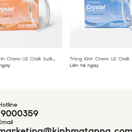
tình hình s
khác (mưa lũ
• Kính mắt 
thời gian nà
LƯU Ý:
Đơn hàng đ
hàng giao không 
hệ lại bạn lần 2 s
3 lần giao hàng 
hoàn lại Kính mắt
ính Chemi U2 Chiết Suất
Tròng Kính Chemi U2 Chiết S
b) ĐƠN VỊ VẬN 
 ngay
Liên hệ ngay
• Việc lựa 
bên Kính mắ
• Đối với c
hàng có nhu
rõ trong đơn
qua hotline
Hotline
19000359
• Mức phí gi
hàng hóa cồ
Email
Quý khách h
marketing@kinhmatanna.co
cho những h