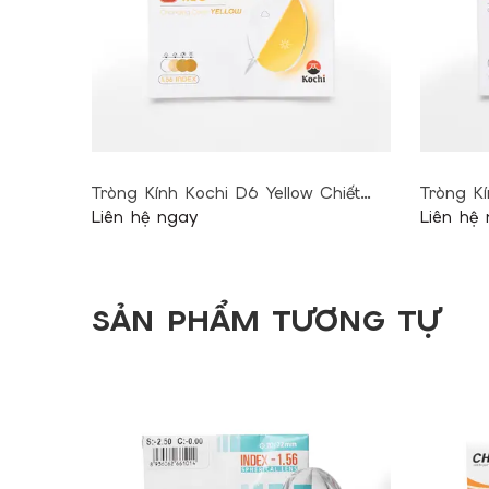
Tròng Kính Kochi D6 Yellow Chiết
Tròng Kí
Suất 1.56
Liên hệ ngay
Suất 1.5
Liên hệ
SẢN PHẨM TƯƠNG TỰ