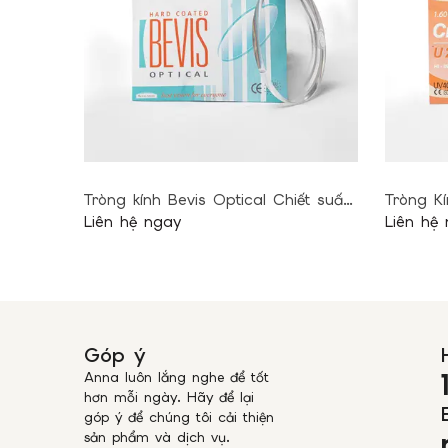
Tròng kính Bevis Optical Chiết suất
Tròng K
1.56
Liên hệ ngay
1.60
Liên hệ
Góp ý
Anna luôn lắng nghe để tốt
hơn mỗi ngày. Hãy để lại
góp ý để chúng tôi cải thiện
sản phẩm và dịch vụ.