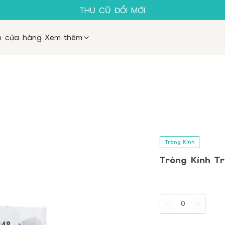
SALE 50%
THU CŨ ĐỔI MỚI
GỌNG KÍNH 1K
MUA 1 TẶNG 1
m cửa hàng
Xem thêm
SALE 50%
THU CŨ ĐỔI MỚI
GỌNG KÍNH 1K
Tròng Kính
Tròng Kính Tr
0