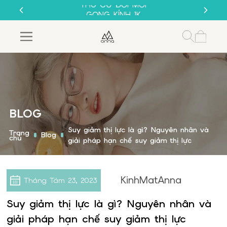
THU CŨ ĐỔI MỚI
GỌNG KÍNH 1K
MUA 1 TẶNG 1
SALE 50%
THU CŨ ĐỔI MỚI
GỌNG KÍNH 1K
BLOG
Suy giảm thị lực là gì? Nguyên nhân và
Trang
Blog
chủ
giải pháp hạn chế suy giảm thị lực
KinhMatAnna
Tháng Tám
23, 2023
Suy giảm thị lực là gì? Nguyên nhân và
giải pháp hạn chế suy giảm thị lực