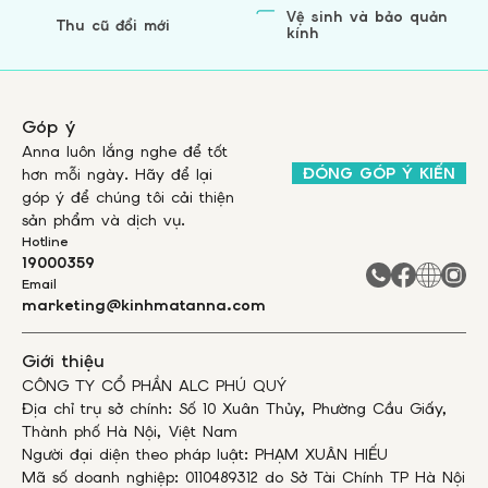
Vệ sinh và bảo quản
Thu cũ đổi mới
kính
Góp ý
Anna luôn lắng nghe để tốt
ĐÓNG GÓP Ý KIẾN
hơn mỗi ngày. Hãy để lại
góp ý để chúng tôi cải thiện
sản phẩm và dịch vụ.
Hotline
19000359
Email
marketing@kinhmatanna.com
Giới thiệu
CÔNG TY CỔ PHẦN ALC PHÚ QUÝ
Địa chỉ trụ sở chính: Số 10 Xuân Thủy, Phường Cầu Giấy,
Thành phố Hà Nội, Việt Nam
Người đại diện theo pháp luật: PHẠM XUÂN HIẾU
Mã số doanh nghiệp: 0110489312 do Sở Tài Chính TP Hà Nội