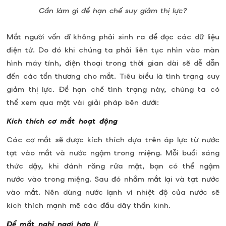
Cần làm gì để hạn chế suy giảm thị lực?
Mắt người vốn dĩ không phải sinh ra để đọc các dữ liệu
điện tử. Do đó khi chúng ta phải liên tục nhìn vào màn
hình máy tính, điện thoại trong thời gian dài sẽ dễ dẫn
đến các tổn thương cho mắt. Tiêu biểu là tình trạng suy
giảm thị lực. Để hạn chế tình trạng này, chúng ta có
thể xem qua một vài giải pháp bên dưới:
Kích thích cơ mắt hoạt động
Các cơ mắt sẽ được kích thích dựa trên áp lực từ nước
tạt vào mắt và nước ngậm trong miệng. Mỗi buổi sáng
thức dậy, khi đánh răng rửa mặt, bạn có thể ngậm
nước vào trong miệng. Sau đó nhắm mắt lại và tạt nước
vào mắt. Nên dùng nước lạnh vì nhiệt độ của nước sẽ
kích thích mạnh mẽ các đầu dây thần kinh.
Để mắt nghỉ ngơi hợp lí