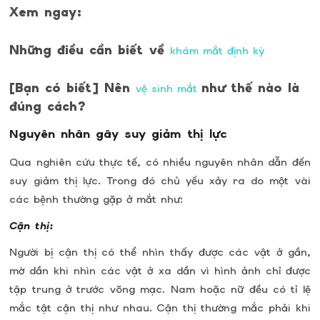
Xem ngay:
Những điều cần biết về
khám mắt định kỳ
[Bạn có biết] Nên
như thế nào là
vệ sinh mắt
đúng cách?
Nguyên nhân gây suy giảm thị lực
Qua nghiên cứu thực tế, có nhiều nguyên nhân dẫn đến
suy giảm thị lực. Trong đó chủ yếu xảy ra do một vài
các bệnh thường gặp ở mắt như:
Cận thị:
Người bị cận thị có thể nhìn thấy được các vật ở gần,
mờ dần khi nhìn các vật ở xa dần vì hình ảnh chỉ được
tập trung ở trước võng mạc. Nam hoặc nữ đều có tỉ lệ
mắc tật cận thị như nhau. Cận thị thường mắc phải khi