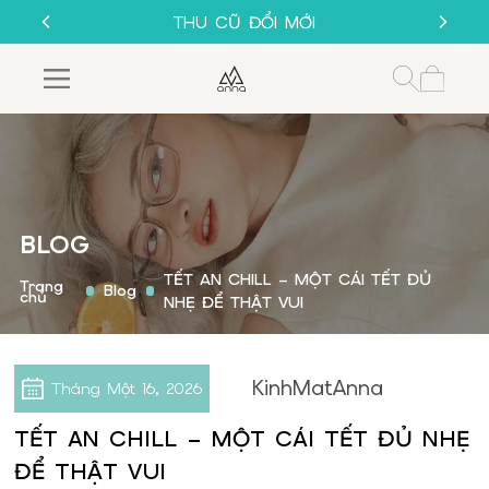
SALE 50%
THU CŨ ĐỔI MỚI
GỌNG KÍNH 1K
MUA 1 TẶNG 1
SALE 50%
THU CŨ ĐỔI MỚI
GỌNG KÍNH 1K
BLOG
TẾT AN CHILL – MỘT CÁI TẾT ĐỦ
Trang
Blog
chủ
NHẸ ĐỂ THẬT VUI
KinhMatAnna
Tháng Một
16, 2026
TẾT AN CHILL – MỘT CÁI TẾT ĐỦ NHẸ
ĐỂ THẬT VUI