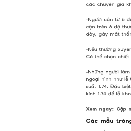
các chuyên gia kh
-Người cận từ 6 đ
cận trên 6 độ thư
dày, gây mất thẩ
-Nếu thường xuyê
Có thể chọn chiết
-Những người làm
ngoại hình như lễ
suất 1.74. Đặc bi
kính 1.74 để lỗ kh
Xem ngay: Cập 
Các mẫu tròng