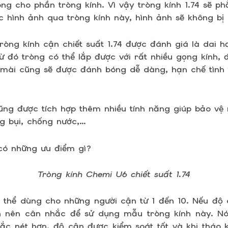
g cho phần tròng kính. Vì vậy tròng kính 1.74 sẽ ph
 hình ảnh qua tròng kính này, hình ảnh sẽ không bị
tròng kính cận chiết suất 1.74 được đánh giá là dai h
ừ đó tròng có thể lắp được với rất nhiều gọng kính, 
mài cũng sẽ được đánh bóng dễ dàng, hạn chế tình 
cũng được tích hợp thêm nhiều tính năng giúp bảo vệ
g bụi, chống nước,…
Tròng kính Chemi U6 chiết suất 1.74
ó thể dùng cho những người cận từ 1 đến 10. Nếu đ
ạn nên cân nhắc để sử dụng mẫu tròng kính này. Nó
ắc nét hơn, độ cận được kiểm soát tốt và khi tháo 