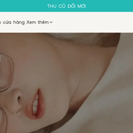
SALE 50%
THU CŨ ĐỔI MỚI
GỌNG KÍNH 1K
MUA 1 TẶNG 1
m cửa hàng
Xem thêm
SALE 50%
THU CŨ ĐỔI MỚI
GỌNG KÍNH 1K