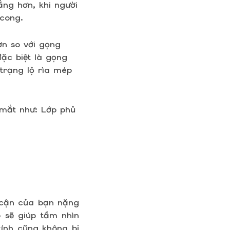
ẳng hơn, khi người
 cong.
ơn so với gọng
đặc biệt là gọng
trạng lộ rìa mép
 mắt như: Lớp phủ
ộ cận của bạn nặng
 sẽ giúp tầm nhìn
kính cũng không bị