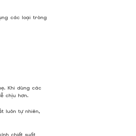
ụng các loại tròng
hẹ. Khi dùng các
ễ chịu hơn.
 luôn tự nhiên,
ính chiết suất