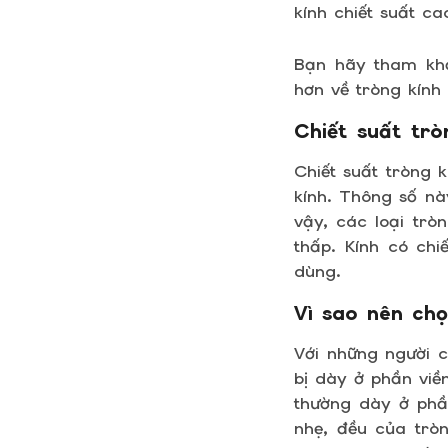
kính chiết suất c
Bạn hãy tham kh
hơn về tròng kính 
Chiết suất trò
Chiết suất tròng 
kính. Thông số này
vậy, các loại trò
thấp. Kính có ch
dùng.
Vì sao nên chọ
Với những người c
bị dày ở phần viền
thường dày ở phầ
nhẹ, đều của trò