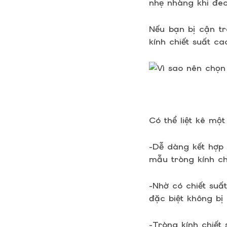
nhẹ nhàng khi đeo
Nếu bạn bị cận tr
kính chiết suất ca
Có thể liệt kê một
-Dễ dàng kết hợp 
mẫu tròng kính ch
-Nhờ có chiết suấ
đặc biệt không bị 
-Tròng kính chiết