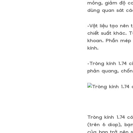
mỏng, giảm độ con
dùng quan sát các
-Vật liệu tạo nên 
chiết suất khác. T
khoan. Phần mép 
kính.
-Tròng kính 1.74 
phản quang, chốn
Tròng kính 1.74 c
(trên 6 diop), b
của bạn trở nên s