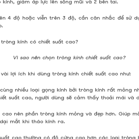
 kính, giảm áp lực lên sống mũi và 2 bên tai.
ên 4 độ hoặc viễn trên 3 độ, cần cân nhắc để sử d
o.
Vì sao nên chọn tròng kính chiết suất cao?
 vài lợi ích khi dùng tròng kính chiết suất cao như:
cùng nhiều loại gọng kính bởi tròng kính rất mỏng n
iết suất cao, người dùng sẽ cảm thấy thoải mái và d
t cao nên phần tròng kính mỏng và đẹp hơn. Giúp mắt
dại mắt khi tháo kính ra.
 suất cao thường có độ cứng cao hơn các loại tròng k