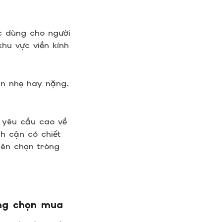
ợc dùng cho người
khu vực viền kính
ận nhẹ hay nặng.
 yêu cầu cao về
nh cận có chiết
nên chọn tròng
àng chọn mua