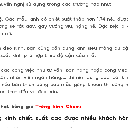
uyến nghị sử dụng trong các trường hợp như:
ộ. Các mẫu kính có chiết suất thấp hơn 1.74 nếu đư
ờng sẽ rất dày, gây vướng víu, nặng nề. Đặc biệt là 
m mĩ.
n đeo kính, bạn cũng cần dùng kính siêu mỏng dù c
 suất kính phù hợp theo độ cận của mắt.
 các công việc như tư vấn, bán hàng hoặc công việc
 tân, nhân viên ngân hàng,… thì nên dùng các loại kí
ệt nếu bạn thích dùng các mẫu gọng khoan thì cũng 
oan tròn đều và đẹp hơn.
nhật bảng giá
Tròng kính Chemi
 kính chiết suất cao được nhiều khách h