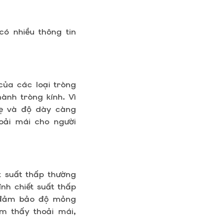
ó nhiều thông tin
của các loại tròng
hành tròng kính. Vì
nhẹ và độ dày càng
oải mái cho người
t suất thấp thường
ính chiết suất thấp
ẽ đảm bảo độ mỏng
m thấy thoải mái,