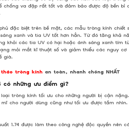
hể chống va đập rất tốt và đảm bảo được độ bền bỉ 
.
phủ đặc biệt trên bề mặt, các mẫu tròng kính chiết 
sáng xanh và tia UV tốt hơn hẳn. Từ đó tăng khả n
g khỏi các tia UV có hại hoặc ánh sáng xanh tím t
trạng mỏi mắt kĩ thuật số và giảm thiểu các nguy c
ề già.
tháo tròng kính
an toàn, nhanh chóng NHẤT
4 có những ưu điểm gì?
à loại tròng kính tối ưu cho những người bị cận nặn
 mĩ cho người dùng cũng như tối ưu được tầm nhìn. 
 suất 1.74 được làm theo công nghệ độc quyền nên có 