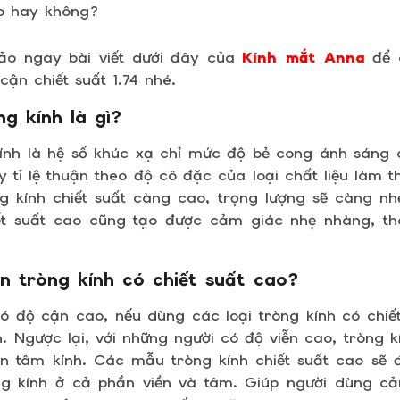
ao hay không?
ảo ngay bài viết dưới đây của
Kính mắt Anna
để c
cận chiết suất 1.74 nhé.
ng kính là gì?
kính là hệ số khúc xạ chỉ mức độ bẻ cong ánh sáng 
 tỉ lệ thuận theo độ cô đặc của loại chất liệu làm t
ng kính chiết suất càng cao, trọng lượng sẽ càng 
iết suất cao cũng tạo được cảm giác nhẹ nhàng, th
n tròng kính có chiết suất cao?
ó độ cận cao, nếu dùng các loại tròng kính có chiế
. Ngược lại, với những người có độ viễn cao, tròng k
n tâm kính. Các mẫu tròng kính chiết suất cao s
ng kính ở cả phần viền và tâm. Giúp người dùng cả