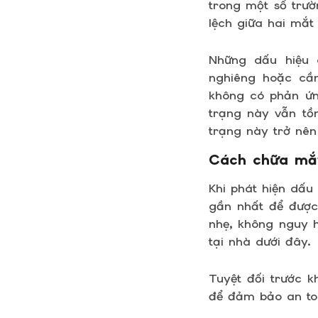
trong một số trườ
lệch giữa hai mắt
Những dấu hiệu 
nghiêng hoặc cầ
không có phản ứn
trạng này vẫn tồn
trạng này trở nê
Cách chữa mắt
Khi phát hiện dấu
gần nhất để được 
nhẹ, không nguy h
tại nhà dưới đây.
Tuyệt đối trước k
để đảm bảo an to