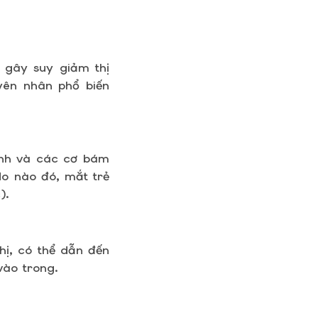
 gây suy giảm thị
uyên nhân phổ biến
inh và các cơ bám
do nào đó, mắt trẻ
).
thị, có thể dẫn đến
vào trong.