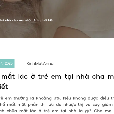
tại nhà cha mẹ nhất định phải biết
KinhMatAnna
24, 2023
mắt lác ở trẻ em tại nhà cha m
iết
trẻ em thường là khoảng 3%. Nếu không được điều tr
hể mất một phần thị lực do nhược thị và suy giảm 
ch chữa mắt lác ở trẻ em tại nhà là gì? Cha mẹ 