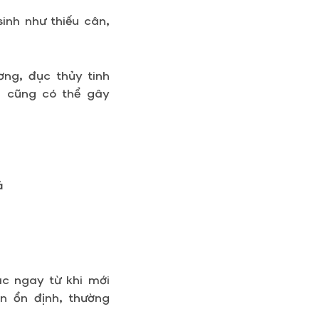
inh như thiếu cân,
ng, đục thủy tinh
a cũng có thể gây
ả
ác ngay từ khi mới
ên ổn định, thường