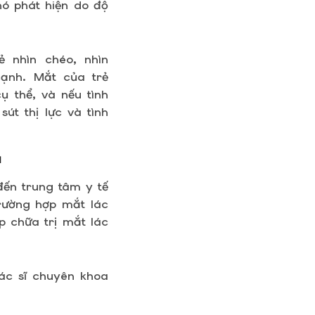
hó phát hiện do độ
 nhìn chéo, nhìn
ạnh. Mắt của trẻ
 thể, và nếu tình
út thị lực và tình
uả
đến trung tâm y tế
trường hợp mắt lác
p chữa trị mắt lác
bác sĩ chuyên khoa