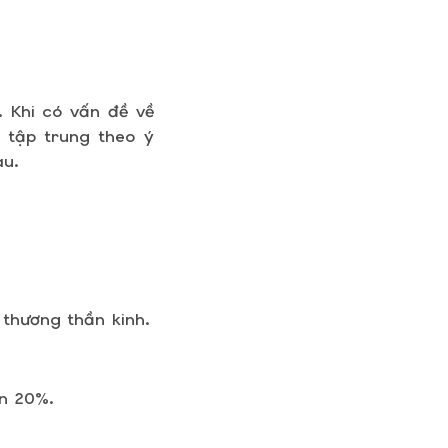
 Khi có vấn đề về
 tập trung theo ý
au.
 thương thần kinh.
ến 20%.