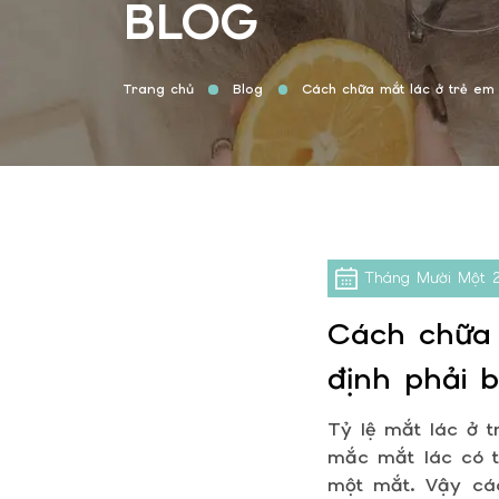
BLOG
Trang chủ
Blog
Cách chữa mắt lác ở trẻ em 
Tháng Mười Một
Cách chữa 
định phải b
Tỷ lệ mắt lác ở 
mắc mắt lác có t
một mắt. Vậy cá