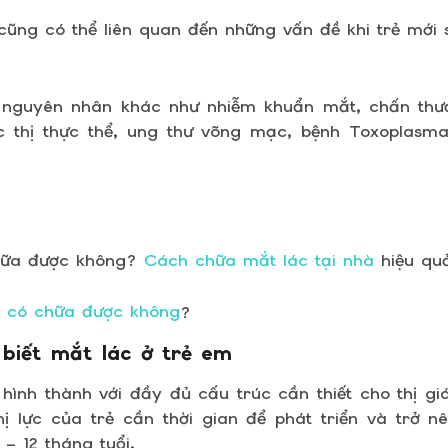
cũng có thể liên quan đến những vấn đề khi trẻ mới s
 nguyên nhân khác như nhiễm khuẩn mắt, chấn thươ
ợc thị thực thể, ung thư võng mạc, bệnh Toxoplasm
hữa được không?
Cách chữa mắt lác tại nhà
hiệu qu
 có chữa được không
?
 biết mắt lác ở trẻ em
hình thành với đầy đủ cấu trúc cần thiết cho thị gi
thị lực của trẻ cần thời gian để phát triển và trở n
– 12 tháng tuổi.