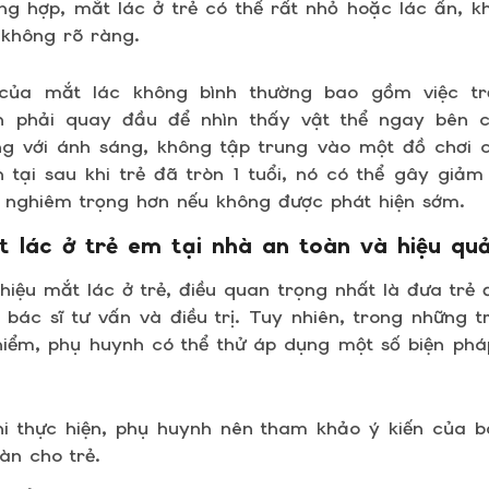
ng hợp, mắt lác ở trẻ có thể rất nhỏ hoặc lác ẩn, k
 không rõ ràng.
của mắt lác không bình thường bao gồm việc trẻ
n phải quay đầu để nhìn thấy vật thể ngay bên c
g với ánh sáng, không tập trung vào một đồ chơi cụ
 tại sau khi trẻ đã tròn 1 tuổi, nó có thể gây giảm s
n nghiêm trọng hơn nếu không được phát hiện sớm.
 lác ở trẻ em tại nhà an toàn và hiệu q
 hiệu mắt lác ở trẻ, điều quan trọng nhất là đưa trẻ 
bác sĩ tư vấn và điều trị. Tuy nhiên, trong những 
iểm, phụ huynh có thể thử áp dụng một số biện phá
hi thực hiện, phụ huynh nên tham khảo ý kiến của 
àn cho trẻ.