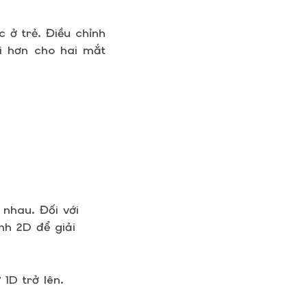
 ở trẻ. Điều chỉnh
ợi hơn cho hai mắt
 nhau. Đối với
nh 2D để giải
 1D trở lên.