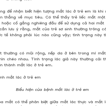
ng để nhận biết hiện tượng mắt lác ở trẻ em là khi
n thẳng về mục tiêu. Có thể thấy trẻ liếc mắt một
i hoặc cố gắng nghiêng đầu để sử dụng cả hai mắt 
cần lưu ý rằng, mắt của trẻ sơ sinh thường trông c
c tế không phải lúc nào cũng vậy; tình trạng này t
ắt thường có mũi rộng, nếp da ở bên trong mí mắt
n chéo nhau. Tình trạng lác giả này thường cải thi
ển thành mắt lác ở trẻ em.
Biểu hiện của bệnh mắt lác ở trẻ em
a mắt có thể phân biệt giữa mắt lác thực và mắt l