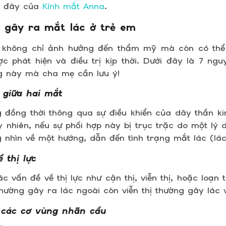
ới đây của
Kính mắt Anna
.
 gây ra mắt lác ở trẻ em
 không chỉ ảnh hưởng đến thẩm mỹ mà còn có thể
c phát hiện và điều trị kịp thời. Dưới đây là 7 ng
ng này mà cha mẹ cần lưu ý!
 giữa hai mắt
g đồng thời thông qua sự điều khiển của dây thần k
 nhiên, nếu sự phối hợp này bị trục trặc do một lý 
 nhìn về một hướng, dẫn đến tình trạng mắt lác (lác
 thị lực
 vấn đề về thị lực như cận thị, viễn thị, hoặc loạn 
thường gây ra lác ngoài còn viễn thị thường gây lác 
 các cơ vùng nhãn cầu