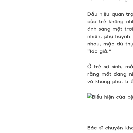
Dấu hiệu quan trọ
của trẻ không nhì
ánh sáng mặt trờ
nhiên, phụ huynh 
nhau, mặc dù thự
“lác giả.”
Ở trẻ sơ sinh, m
rằng mắt đang nhì
và không phát tri
Bác sĩ chuyên kho