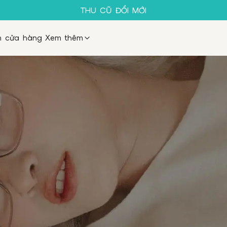
SALE 50%
THU CŨ ĐỔI MỚI
GỌNG KÍNH 1K
MUA 1 TẶNG 1
m cửa hàng
Xem thêm
SALE 50%
THU CŨ ĐỔI MỚI
GỌNG KÍNH 1K