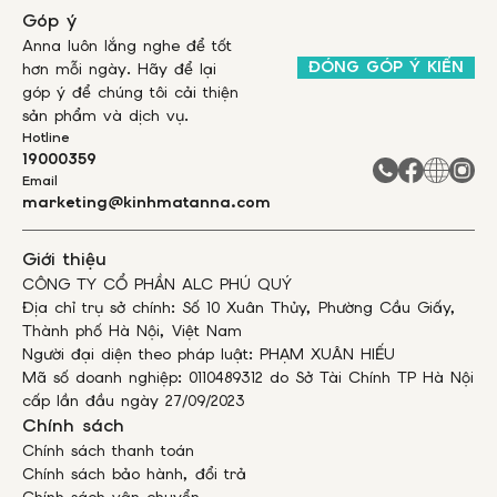
Góp ý
Anna luôn lắng nghe để tốt
ĐÓNG GÓP Ý KIẾN
hơn mỗi ngày. Hãy để lại
góp ý để chúng tôi cải thiện
sản phẩm và dịch vụ.
Hotline
19000359
Email
marketing@kinhmatanna.com
Giới thiệu
CÔNG TY CỔ PHẦN ALC PHÚ QUÝ
Địa chỉ trụ sở chính: Số 10 Xuân Thủy, Phường Cầu Giấy,
Thành phố Hà Nội, Việt Nam
Người đại diện theo pháp luật: PHẠM XUÂN HIẾU
Mã số doanh nghiệp: 0110489312 do Sở Tài Chính TP Hà Nội
cấp lần đầu ngày 27/09/2023
Chính sách
Chính sách thanh toán
Chính sách bảo hành, đổi trả
Chính sách vận chuyển