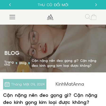
SALE 50%
THU CŨ ĐỔI MỚI
GỌNG KÍNH 1K
MUA 1 TẶNG 1
SALE 50%
THU CŨ ĐỔI MỚI
GỌNG KÍNH 1K
BLOG
Cận nặng nên đeo gọng gì? Cận nặng
Trang
Blog
chủ
đeo kính gọng kim loại được không?
KinhMatAnna
Tháng Một
09, 2024
Cận nặng nên đeo gọng gì? Cận nặng
đeo kính gọng kim loại được không?