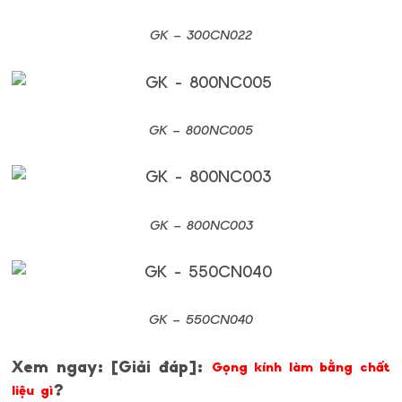
GK –
300CN022
GK –
800NC005
GK –
800NC003
GK –
550CN040
Xem ngay: [Giải đáp]:
Gọng kính làm bằng chất
?
liệu gì