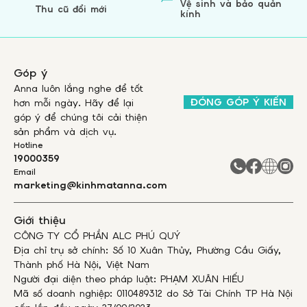
Vệ sinh và bảo quản
Thu cũ đổi mới
kính
Góp ý
Anna luôn lắng nghe để tốt
ĐÓNG GÓP Ý KIẾN
hơn mỗi ngày. Hãy để lại
góp ý để chúng tôi cải thiện
sản phẩm và dịch vụ.
Hotline
19000359
Email
marketing@kinhmatanna.com
Giới thiệu
CÔNG TY CỔ PHẦN ALC PHÚ QUÝ
Địa chỉ trụ sở chính: Số 10 Xuân Thủy, Phường Cầu Giấy,
Thành phố Hà Nội, Việt Nam
Người đại diện theo pháp luật: PHẠM XUÂN HIẾU
Mã số doanh nghiệp: 0110489312 do Sở Tài Chính TP Hà Nội