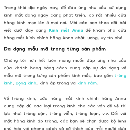
Trong thời địa ngày nay, để đáp ứng nhu cầu sử dụng
kính mắt đang ngày càng phát triển, có rất nhiều cửa
hàng kính mọc lên ở mọi nơi. Mời các bạn theo dõi bài
viết dưới đây cùng
Kính mắt Anna
để khám phá cửa
hàng mắt kính chính hãng Anna chất lượng, uy tín nhé!
Đa dạng mẫu mã trong từng sản phẩm
Chúng tôi hơn hết luôn mong muốn đáp ứng nhu cầu
của khách hàng bằng cách cung cấp sự đa dạng về
mẫu mã trong từng sản phẩm kính mắt, bao gồm
tròng
kính
,
gọng kính
, kính áp tròng và
kính râm
.
Về tròng kính, cửa hàng mắt kính chính hãng Anna
cung cấp đủ các loại tròng kính cho các vấn đề về thị
lực như: tròng cận, tròng viễn, tròng loạn, v.v. Đối với
mặt hàng kính áp tròng, các bạn sẽ chọn được bộ lens
phù hợp với phong cách và sở thích của mỗi người dựa