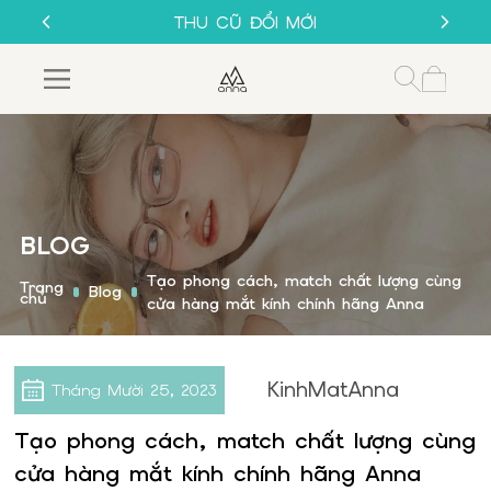
SALE 50%
THU CŨ ĐỔI MỚI
GỌNG KÍNH 1K
MUA 1 TẶNG 1
SALE 50%
THU CŨ ĐỔI MỚI
GỌNG KÍNH 1K
BLOG
Tạo phong cách, match chất lượng cùng
Trang
Blog
chủ
cửa hàng mắt kính chính hãng Anna
KinhMatAnna
Tháng Mười
25, 2023
Tạo phong cách, match chất lượng cùng
cửa hàng mắt kính chính hãng Anna