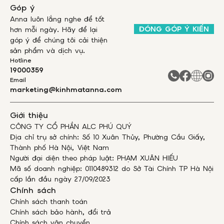
Góp ý
Anna luôn lắng nghe để tốt
ĐÓNG GÓP Ý KIẾN
hơn mỗi ngày. Hãy để lại
góp ý để chúng tôi cải thiện
sản phẩm và dịch vụ.
Hotline
19000359
Email
marketing@kinhmatanna.com
Giới thiệu
CÔNG TY CỔ PHẦN ALC PHÚ QUÝ
Địa chỉ trụ sở chính: Số 10 Xuân Thủy, Phường Cầu Giấy,
Thành phố Hà Nội, Việt Nam
Người đại diện theo pháp luật: PHẠM XUÂN HIẾU
Mã số doanh nghiệp: 0110489312 do Sở Tài Chính TP Hà Nội
cấp lần đầu ngày 27/09/2023
Chính sách
Chính sách thanh toán
Chính sách bảo hành, đổi trả
Chính sách vận chuyển