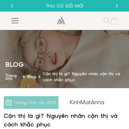
SALE 50%
THU CŨ ĐỔI MỚI
GỌNG KÍNH 1K
MUA 1 TẶNG 1
SALE 50%
THU CŨ ĐỔI MỚI
GỌNG KÍNH 1K
BLOG
Cận thị là gì? Nguyên nhân cận thị và
Trang
Blog
chủ
cách khắc phục
KinhMatAnna
Tháng Chín
06, 2023
Cận thị là gì? Nguyên nhân cận thị và
cách khắc phục